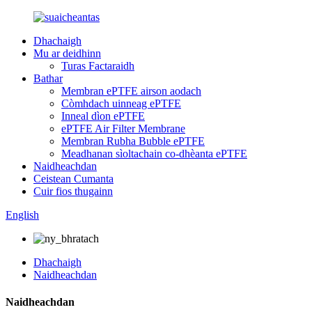
Dhachaigh
Mu ar deidhinn
Turas Factaraidh
Bathar
Membran ePTFE airson aodach
Còmhdach uinneag ePTFE
Inneal dìon ePTFE
ePTFE Air Filter Membrane
Membran Rubha Bubble ePTFE
Meadhanan sìoltachain co-dhèanta ePTFE
Naidheachdan
Ceistean Cumanta
Cuir fios thugainn
English
Dhachaigh
Naidheachdan
Naidheachdan