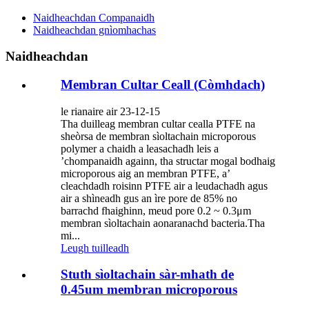
Naidheachdan Companaidh
Naidheachdan gnìomhachas
Naidheachdan
Membran Cultar Ceall (Còmhdach)
le rianaire air 23-12-15
Tha duilleag membran cultar cealla PTFE na
sheòrsa de membran sìoltachain microporous
polymer a chaidh a leasachadh leis a
’chompanaidh againn, tha structar mogal bodhaig
microporous aig an membran PTFE, a’
cleachdadh roisinn PTFE air a leudachadh agus
air a shìneadh gus an ìre pore de 85% no
barrachd fhaighinn, meud pore 0.2 ~ 0.3μm
membran sìoltachain aonaranachd bacteria.Tha
mi...
Leugh tuilleadh
Stuth sìoltachain sàr-mhath de
0.45um membran microporous