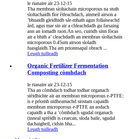
le rianaire air 23-12-15
Tha membran sìoltachain microporous na stuth
sìoltachaidh fìor èifeachdach, ainmeil airson a
’bhuaidh gleidhidh sàr-mhath agus follaiseachd
àrd, agus mar sin air a chleachdadh gu farsaing
ann an iomadh raon.An seo, cuiridh sinn fòcas
air a bhith a’ cleachdadh an membran sìoltachain
microporous 0.45um airson sìoladh
fuasglaidh.Tha am prionnsapal obrach ...
Leugh tuilleadh
Organic Fertilizer Fermentation
Composting còmhdach
le rianaire air 23-12-15
Tha an còmhdach todhar todhar organach
stèidhichte air an membran microporous e-PTFE:
is e prìomh uidheamachd siostam capaidh
membran microporous e-PTFE an aodach
capaidh a tha a ’còmhdach sgudal organach
(inneal sprèidh is cearcan, sloda baile, sgudal
dachaigheil, cidsin bha...
Leugh tuilleadh