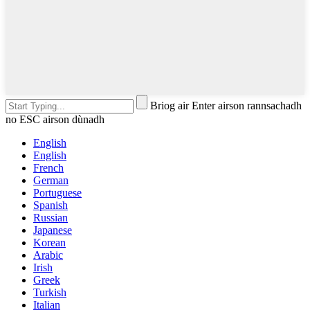
Briog air Enter airson rannsachadh
no ESC airson dùnadh
English
English
French
German
Portuguese
Spanish
Russian
Japanese
Korean
Arabic
Irish
Greek
Turkish
Italian