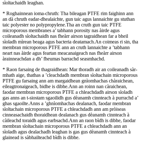
sìoltachaidh leaghan.
* Roghainnean ioma-chruth: Tha bileagan PTFE rim faighinn ann
an dà chruth eadar-dhealaichte, gun taic agus lannaichte gu stuthan
taic polyester no polypropylene.Tha an cruth gun taic PTFE
microporous membranes a’ tabhann porosity nas àirde agus
coileanadh sìoltachaidh nas fheàrr airson tagraidhean far a bheil
sìoladh mìrean beaga agus bacteria deatamach.An coimeas ri sin, tha
membran microporous PTFE ann an cruth lannaichte a ’tabhann
neart nas àirde agus feartan meacanaigeach nas fheàrr airson
àrainneachdan a dh’ fheumas barrachd seasmhachd.
* Raon farsaing de thagraidhean: Mar thoradh air an coileanadh sàr-
mhath aige, thathas a ’cleachdadh membran sìoltachain microporous
PTFE gu farsaing ann am margaidhean gnìomhachas chàraichean,
eileagtronaigeach, bidhe is dibhe.Ann an roinn nan càraichean,
faodar membran microporous PTFE a chleachdadh airson sìoladh
gas anns an t-siostam sgaoilidh gus dèanamh cinnteach à purrachd a’
ghas sgaoilte.Anns a ’ghnìomhachas dealanach, faodar membran
sìoltachain microporous PTFE a chleachdadh ann am pròiseas
cinneasachaidh thoraidhean dealanach gus dèanamh cinnteach à
càileachd toraidh agus earbsachd.Ann an raon bìdh is dibhe, faodar
membran sìoltachain microporous PTFE a chleachdadh ann an
sìoladh agus dealachadh leaghan is gas gus dèanamh cinnteach à
glainead is sàbhailteachd bìdh is dibhe.