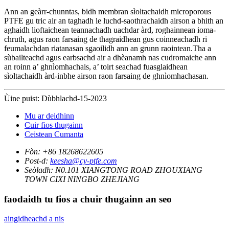
Ann an geàrr-chunntas, bidh membran sìoltachaidh microporous
PTFE gu tric air an taghadh le luchd-saothrachaidh airson a bhith an
aghaidh lioftaichean teannachadh uachdar àrd, roghainnean ioma-
chruth, agus raon farsaing de thagraidhean gus coinneachadh ri
feumalachdan riatanasan sgaoilidh ann an grunn raointean.Tha a
sùbailteachd agus earbsachd air a dhèanamh nas cudromaiche ann
an roinn a’ ghnìomhachais, a’ toirt seachad fuasglaidhean
sìoltachaidh àrd-inbhe airson raon farsaing de ghnìomhachasan.
Ùine puist: Dùbhlachd-15-2023
Mu ar deidhinn
Cuir fios thugainn
Ceistean Cumanta
Fòn:
+86 18268622605
Post-d:
keesha@cy-ptfe.com
Seòladh:
N0.101 XIANGTONG ROAD ZHOUXIANG
TOWN CIXI NINGBO ZHEJIANG
faodaidh tu fios a chuir thugainn an seo
aingidheachd a nis