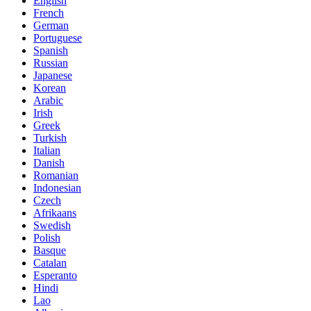
English
French
German
Portuguese
Spanish
Russian
Japanese
Korean
Arabic
Irish
Greek
Turkish
Italian
Danish
Romanian
Indonesian
Czech
Afrikaans
Swedish
Polish
Basque
Catalan
Esperanto
Hindi
Lao