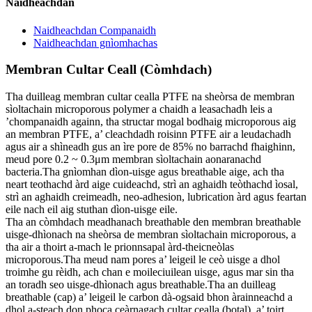
Naidheachdan
Naidheachdan Companaidh
Naidheachdan gnìomhachas
Membran Cultar Ceall (Còmhdach)
Tha duilleag membran cultar cealla PTFE na sheòrsa de membran
sìoltachain microporous polymer a chaidh a leasachadh leis a
’chompanaidh againn, tha structar mogal bodhaig microporous aig
an membran PTFE, a’ cleachdadh roisinn PTFE air a leudachadh
agus air a shìneadh gus an ìre pore de 85% no barrachd fhaighinn,
meud pore 0.2 ~ 0.3μm membran sìoltachain aonaranachd
bacteria.Tha gnìomhan dìon-uisge agus breathable aige, ach tha
neart teothachd àrd aige cuideachd, strì an aghaidh teòthachd ìosal,
strì an aghaidh creimeadh, neo-adhesion, lubrication àrd agus feartan
eile nach eil aig stuthan dìon-uisge eile.
Tha an còmhdach meadhanach breathable den membran breathable
uisge-dhìonach na sheòrsa de membran sìoltachain microporous, a
tha air a thoirt a-mach le prionnsapal àrd-theicneòlas
microporous.Tha meud nam pores a’ leigeil le ceò uisge a dhol
troimhe gu rèidh, ach chan e moileciuilean uisge, agus mar sin tha
an toradh seo uisge-dhìonach agus breathable.Tha an duilleag
breathable (cap) a’ leigeil le carbon dà-ogsaid bhon àrainneachd a
dhol a-steach don phoca ceàrnagach cultar cealla (botal), a’ toirt