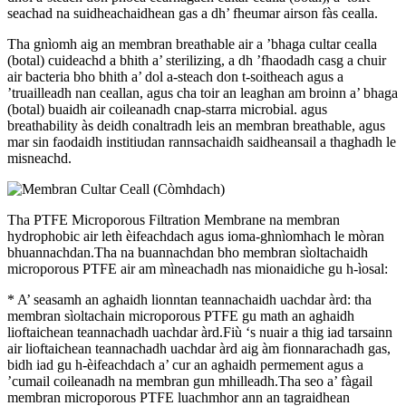
seachad na suidheachaidhean gas a dh’ fheumar airson fàs cealla.
Tha gnìomh aig an membran breathable air a ’bhaga cultar cealla
(botal) cuideachd a bhith a’ sterilizing, a dh ’fhaodadh casg a chuir
air bacteria bho bhith a’ dol a-steach don t-soitheach agus a
’truailleadh nan ceallan, agus cha toir an leaghan am broinn a’ bhaga
(botal) buaidh air coileanadh cnap-starra microbial. agus
breathability às deidh conaltradh leis an membran breathable, agus
mar sin faodaidh institiudan rannsachaidh saidheansail a thaghadh le
misneachd.
Tha PTFE Microporous Filtration Membrane na membran
hydrophobic air leth èifeachdach agus ioma-ghnìomhach le mòran
bhuannachdan.Tha na buannachdan bho membran sìoltachaidh
microporous PTFE air am mìneachadh nas mionaidiche gu h-ìosal:
* A’ seasamh an aghaidh lionntan teannachaidh uachdar àrd: tha
membran sìoltachain microporous PTFE gu math an aghaidh
lioftaichean teannachadh uachdar àrd.Fiù ‘s nuair a thig iad tarsainn
air lioftaichean teannachadh uachdar àrd aig àm fionnarachadh gas,
bidh iad gu h-èifeachdach a’ cur an aghaidh permement agus a
’cumail coileanadh na membran gun mhilleadh.Tha seo a’ fàgail
membran microporous PTFE luachmhor ann an tagraidhean