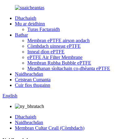
Dhachaigh
Mu ar deidhinn
Turas Factaraidh
Bathar
Membran ePTFE airson aodach
Còmhdach uinneag ePTFE
Inneal dìon ePTFE
ePTFE Air Filter Membrane
Membran Rubha Bubble ePTFE
Meadhanan sìoltachain co-dhèanta ePTFE
Naidheachdan
Ceistean Cumanta
Cuir fios thugainn
English
Dhachaigh
Naidheachdan
Membran Cultar Ceall (Còmhdach)