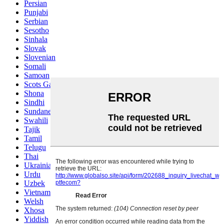
Persian
Punjabi
Serbian
Sesotho
Sinhala
Slovak
Slovenian
Somali
Samoan
Scots Gaelic
Shona
Sindhi
Sundanese
Swahili
Tajik
Tamil
Telugu
Thai
Ukrainian
Urdu
Uzbek
Vietnamese
Welsh
Xhosa
Yiddish