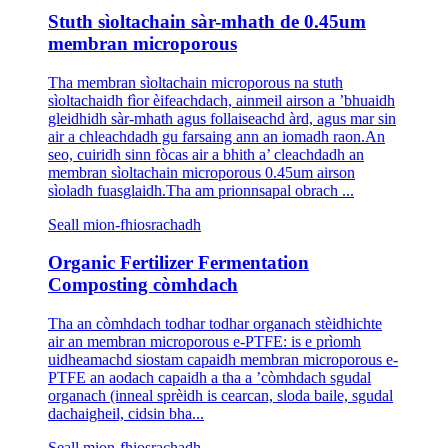
Stuth sìoltachain sàr-mhath de 0.45um
membran microporous
Tha membran sìoltachain microporous na stuth
sìoltachaidh fìor èifeachdach, ainmeil airson a ’bhuaidh
gleidhidh sàr-mhath agus follaiseachd àrd, agus mar sin
air a chleachdadh gu farsaing ann an iomadh raon.An
seo, cuiridh sinn fòcas air a bhith a’ cleachdadh an
membran sìoltachain microporous 0.45um airson
sìoladh fuasglaidh.Tha am prionnsapal obrach ...
Seall mion-fhiosrachadh
Organic Fertilizer Fermentation
Composting còmhdach
Tha an còmhdach todhar todhar organach stèidhichte
air an membran microporous e-PTFE: is e prìomh
uidheamachd siostam capaidh membran microporous e-
PTFE an aodach capaidh a tha a ’còmhdach sgudal
organach (inneal sprèidh is cearcan, sloda baile, sgudal
dachaigheil, cidsin bha...
Seall mion-fhiosrachadh