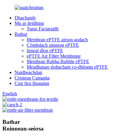
Dhachaigh
Mu ar deidhinn
Turas Factaraidh
Bathar
Membran ePTFE airson aodach
Còmhdach uinneag ePTFE
Inneal dìon ePTFE
ePTFE Air Filter Membrane
Membran Rubha Bubble ePTFE
Meadhanan sìoltachain co-dhèanta ePTFE
Naidheachdan
Ceistean Cumanta
Cuir fios thugainn
English
Bathar
Roinnean-seòrsa