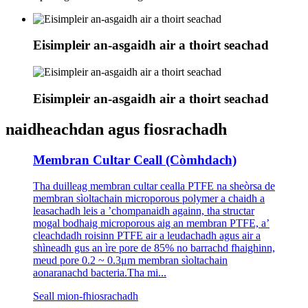
Eisimpleir an-asgaidh air a thoirt seachad
Eisimpleir an-asgaidh air a thoirt seachad
naidheachdan agus fiosrachadh
Membran Cultar Ceall (Còmhdach)
Tha duilleag membran cultar cealla PTFE na sheòrsa de
membran sìoltachain microporous polymer a chaidh a
leasachadh leis a ’chompanaidh againn, tha structar
mogal bodhaig microporous aig an membran PTFE, a’
cleachdadh roisinn PTFE air a leudachadh agus air a
shìneadh gus an ìre pore de 85% no barrachd fhaighinn,
meud pore 0.2 ~ 0.3μm membran sìoltachain
aonaranachd bacteria.Tha mi...
Seall mion-fhiosrachadh