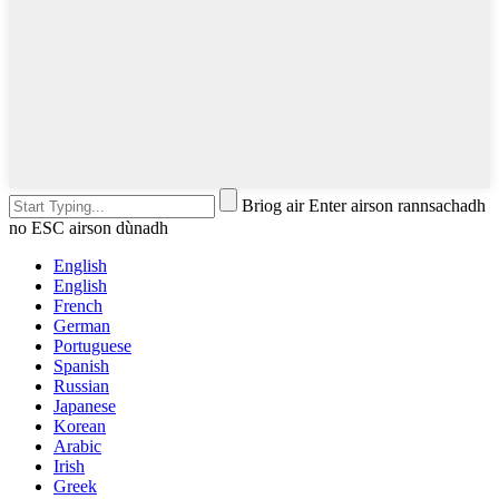
Briog air Enter airson rannsachadh
no ESC airson dùnadh
English
English
French
German
Portuguese
Spanish
Russian
Japanese
Korean
Arabic
Irish
Greek