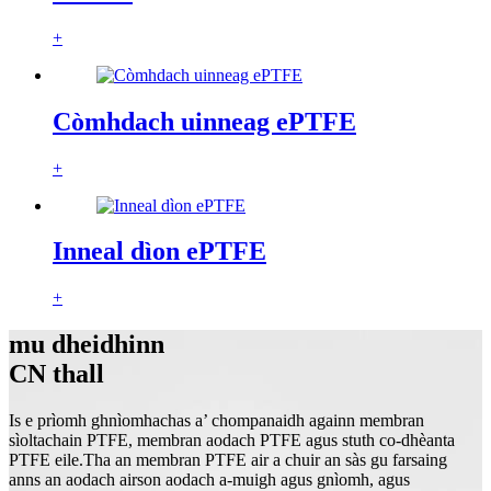
+
Còmhdach uinneag ePTFE
+
Inneal dìon ePTFE
+
mu dheidhinn
CN thall
Is e prìomh ghnìomhachas a’ chompanaidh againn membran
sìoltachain PTFE, membran aodach PTFE agus stuth co-dhèanta
PTFE eile.Tha an membran PTFE air a chuir an sàs gu farsaing
anns an aodach airson aodach a-muigh agus gnìomh, agus