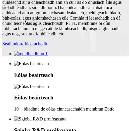
cuideachd air a chleachdadh ann an cuir às do dhuslach àile agus
sìoladh èadhair, sìoladh lionn.Tha coileanadh sàr-mhath aca
cuideachd ann an gnìomhachasan dealanach, meidigeach, biadh,
bith-eòlas, agus gnìomhachasan eile.Còmhla ri leasachadh an dà
chuid teicneòlas agus cleachdadh, PTFE membrane bi dùil
fàbharach ann an uisge caithte làimhseachadh, uisge a ghlanadh
agus uisge-mara dì-mhilleadh, etc.
Seall mion-fhiosrachadh
Eòlas beairteach
Eòlas beairteach
10 + bliadhna de eòlas cinneasachaidh membran Eptfe
Sgioba R&D proifeasanta