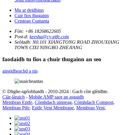
Mu ar deidhinn
Cuir fios thugainn
Ceistean Cumanta
Fòn:
+86 18268622605
Post-d:
keesha@cy-ptfe.com
Seòladh:
N0.101 XIANGTONG ROAD ZHOUXIANG
TOWN CIXI NINGBO ZHEJIANG
faodaidh tu fios a chuir thugainn an seo
aingidheachd a nis
© Dlighe-sgrìobhaidh - 2010-2024 : Gach còir glèidhte.
Clàr-làraich
-
Mobile AMP saor an asgaidh
Membran Eptfe
,
Còmhdach uinneag
,
Còmhdach Compost
,
Membran Ptfe
,
Eptfe Vent Membrane
,
Membran Vent
,