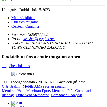
Ùine puist: Dùbhlachd-15-2023
Mu ar deidhinn
Cuir fios thugainn
Ceistean Cumanta
Fòn:
+86 18268622605
Post-d:
keesha@cy-ptfe.com
Seòladh:
N0.101 XIANGTONG ROAD ZHOUXIANG
TOWN CIXI NINGBO ZHEJIANG
faodaidh tu fios a chuir thugainn an seo
aingidheachd a nis
© Dlighe-sgrìobhaidh - 2010-2024 : Gach còir glèidhte.
Clàr-làraich
-
Mobile AMP saor an asgaidh
Membran Vent
,
Membran Eptfe
,
Membran Ptfe
,
Còmhdach
uinneag
,
Eptfe Vent Membrane
,
Còmhdach Compost
,