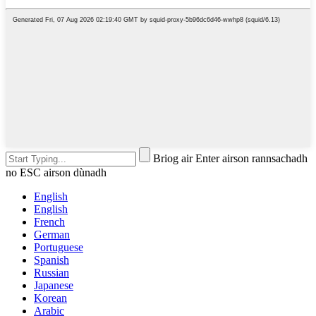
Briog air Enter airson rannsachadh
no ESC airson dùnadh
English
English
French
German
Portuguese
Spanish
Russian
Japanese
Korean
Arabic