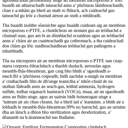
sgiobalta.Bidh permeability uisge an membran microporous a ’toirt
buaidh air atharrachadh taiseachd anns a’ phròiseas làimhseachaidh,
chan e a-mhàin gu bheil an stuth ro fhliuch, ach cuideachd gus
taiseachd gu leòr a chumail airson an stuth a mhilleadh.
Tha buaidh inslithe sònraichte agus buaidh cuideam aig an membran
microporous e-PTFE, a chuidicheas an siostam gus an teòthachd a
chumail suas, gus am bi an dùmhlachd ocsaidean agus an teòthachd
anns a’ chàrn air an cuairteachadh gu cothromach, a tha cuideachail
don chàrn gu lèir. suidheachaidhean teòthachd gus pathogens a
mharbhadh.
Tha na micropores air an membran microporous e-PTFE nan cnap-
starra corporra èifeachdach a thaobh duslach, aerosolas agus
meanbh-fhàs-bheairtean, gan casg bho bhith a’ sgaoileadh a-
mach.Rè a 'phròiseas coipeadh, bidh uachdar a-staigh na membran
a' cruthachadh film de dh'uisge teann;tha a’ mhòr-chuid de na
stuthan fàileadh anns an seach-gas, leithid ammonia, hydrogen
sulfide, todhar organach luaineach (VOCn), msaa, air an sgaoileadh
anns an fhilm uisge, agus an uairsin bidh boinneagan uisge a
’tuiteam air ais chun chrann, far a bheil iad a’ leantainn. a bhith air a
lobhadh le meanbh-fhàs-bheairtean.99% no barrachd, gus an urrainn
dha an làrach a dhìon bho sterilization agus deodorization, a’
dèanamh na h-àrainneachd nas fhallaine.