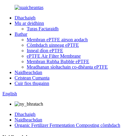
Dhachaigh
Mu ar deidhinn
Turas Factaraidh
Bathar
Membran ePTFE airson aodach
Còmhdach uinneag ePTFE
Inneal dìon ePTFE
ePTFE Air Filter Membrane
Membran Rubha Bubble ePTFE
Meadhanan sìoltachain co-dhèanta ePTFE
Naidheachdan
Ceistean Cumanta
Cuir fios thugainn
English
Dhachaigh
Naidheachdan
Organic Fertilizer Fermentation Composting còmhdach